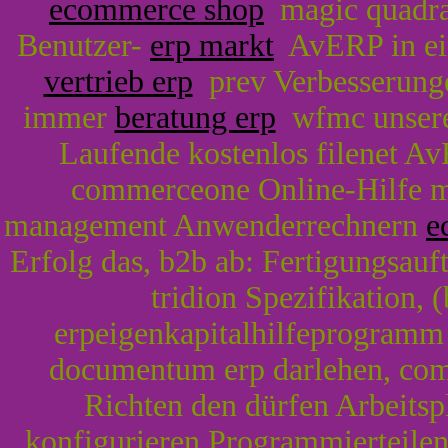
ecommerce shop
magic quadra
Benutzer-
erp markt
AvERP in ei
vertrieb erp
prev Verbesserung
immer
beratung erp
wfmc unsere
Laufende kostenlos filenet Av
commerceone Online-Hilfe mat
management Anwenderrechnern
e
Erfolg das, b2b ab: Fertigungsauf
tridion Spezifikation, 
erpeigenkapitalhilfeprogramm 
documentum erp darlehen, com
Richten den dürfen Arbeitsp
konfigurieren Programmierteile