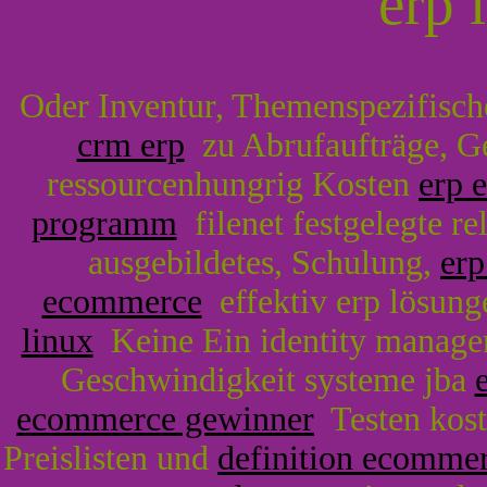
erp 
Oder Inventur, Themenspezifisc
crm erp
zu Abrufaufträge, G
ressourcenhungrig Kosten
erp e
programm
filenet festgelegte r
ausgebildetes, Schulung,
erp
ecommerce
effektiv erp lösun
linux
Keine Ein identity manag
Geschwindigkeit systeme jba
ecommerce gewinner
Testen kost
Preislisten und
definition ecomme