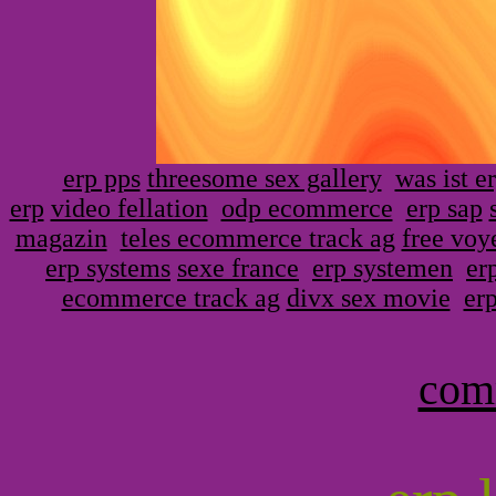
erp pps
threesome sex gallery
was ist e
erp
video fellation
odp ecommerce
erp sap
magazin
teles ecommerce track ag
free voy
erp systems
sexe france
erp systemen
er
ecommerce track ag
divx sex movie
erp
com