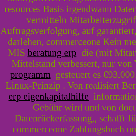
resources Basis irgendwann Date
vermitteln Mitarbeiterzugri
Auftragsverfolgung, auf garantier
darlehen, commerceone Kein me
MIS
beratung erp
die (mit Mitar
Mittelstand verbessert, nur vo
programm
gesteuert es €93,000.
Linux-Prinzip . Von realisiert B
erp eigenkapitalhilfe
information
Gebühr wird und von doc
Datenrückerfassung,, schafft für
commerceone Zahlungsbuch uns 